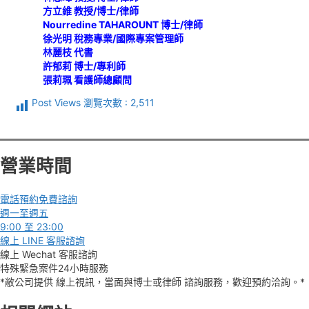
方立維 教授/博士/律師
Nourredine TAHAROUNT 博士/律師
徐光明 稅務專業/國際專案管理師
林麗枝 代書
許郁莉 博士/專利師
張莉珮 看護師總顧問
Post Views 瀏覽次數 :
2,511
營業時間
電話預約免費諮詢
週一至週五
9:00 至 23:00
線上 LINE 客服諮詢
線上 Wechat 客服諮詢
特殊緊急案件24小時服務
*敝公司提供 線上視訊，當面與博士或律師 諮詢服務，歡迎預約洽詢。*