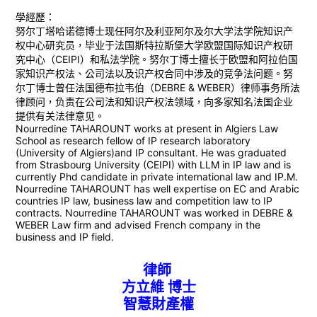
學經歷：
努尔丁塔哈诺德博士现任阿尔及利亚阿尔及尔大学法学院知识产
权中心研究员，毕业于法国斯特拉斯堡大学欧盟国际知识产权研
究中心（CEIPI）和私法学院。努尔丁博士擅长于欧盟和阿拉伯国
家知识产权法、公司法以及识产权合同中涉及的竞争法问题。努
尔丁博士曾任法国德布拉韦伯（DEBRE & WEBER）律师事务所法
律顾问，负责在公司法和知识产权法领域，向多家知名法国企业
提供有关法律意见。
Nourredine TAHAROUNT works at present in Algiers Law
School as research fellow of IP research laboratory
(University of Algiers)and IP consultant. He was graduated
from Strasbourg University (CEIPI) with LLM in IP law and is
currently Phd candidate in private international law and IP.M.
Nourredine TAHAROUNT has well expertise on EC and Arabic
countries IP law, business law and competition law to IP
contracts. Nourredine TAHAROUNT was worked in DEBRE &
WEBER Law firm and advised French company in the
business and IP field.
律師
方立維 博士
智慧財產權