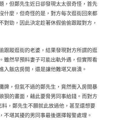
題，但鄭先生近日卻發現太太很奇怪，首先
沒什麼，但奇怪的是，對方每次逛街回來都
不對勁，因此決定趁著休假偷偷跟蹤對方，
偷跟蹤逛街的老婆，結果發現對方所謂的逛
。雖然早預料妻子可能出軌外遇，但實際看
進入飯店房間，還是讓他難堪又崩潰。
攤牌，但氣不過的鄭先生，竟然衝入房間暴
狼狽的畫面，藉此要脅男同事給錢。而對方
怎料，鄭先生不願就此放過他，甚至還想要
，不堪其擾的男同事最後選擇報警處理。