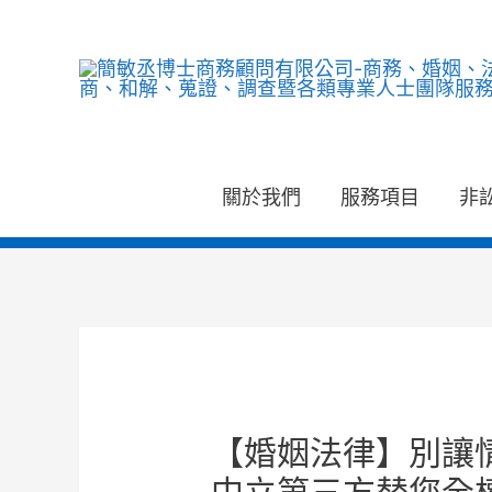
跳
至
主
要
內
關於我們
服務項目
非
容
文
章
導
【婚姻法律】別讓
覽