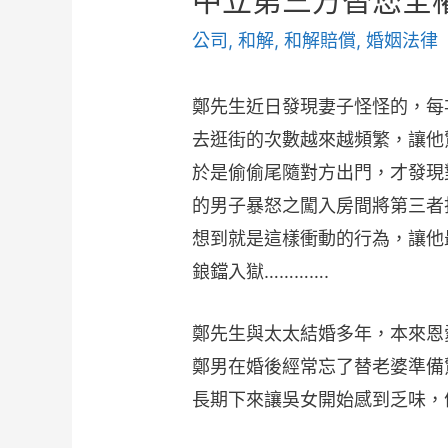
中立第三方替您全
公司
,
和解
,
和解賠償
,
婚姻法律
鄭先生近日發現妻子怪怪的，每
去逛街的次數越來越頻繁，讓他
於是偷偷尾隨對方出門，才發現
的男子暴怒之闖入房間將第三者
想到就是這樣衝動的行為，讓他
鋃鐺入獄………….
鄭先生與太太結婚多年，本來恩
鄭男在婚後經常忘了替老婆準備
長期下來讓吳女開始感到乏味，