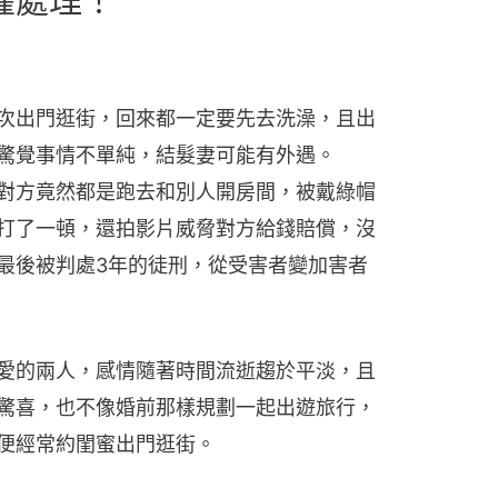
權處理！
次出門逛街，回來都一定要先去洗澡，且出
驚覺事情不單純，結髮妻可能有外遇。
對方竟然都是跑去和別人開房間，被戴綠帽
打了一頓，還拍影片威脅對方給錢賠償，沒
最後被判處3年的徒刑，從受害者變加害者
愛的兩人，感情隨著時間流逝趨於平淡，且
驚喜，也不像婚前那樣規劃一起出遊旅行，
便經常約閨蜜出門逛街。