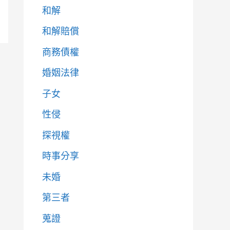
和解
和解賠償
商務債權
婚姻法律
子女
性侵
探視權
時事分享
未婚
第三者
蒐證