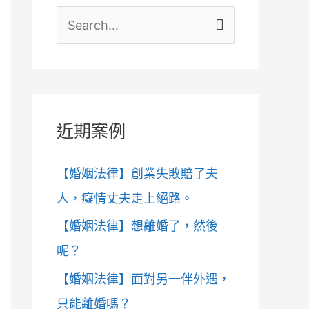
搜
尋
關
鍵
近期案例
字
:
【婚姻法律】創業失敗賠了夫
人，癡情丈夫走上絕路。
【婚姻法律】想離婚了，然後
呢？
【婚姻法律】面對另一伴外遇，
只能離婚嗎？