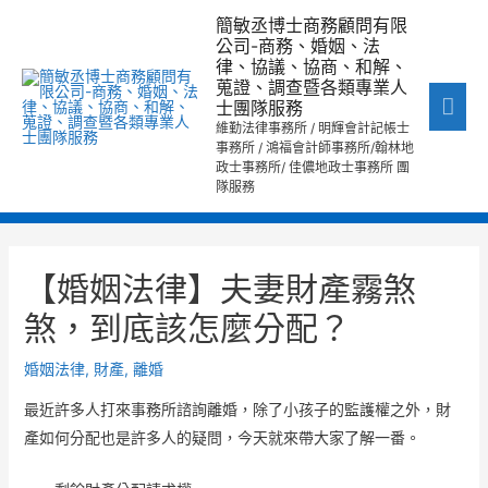
跳
主
簡敏丞博士商務顧問有限
至
公司-商務、婚姻、法
要
律、協議、協商、和解、
主
蒐證、調查暨各類專業人
要
選
士團隊服務
內
維勤法律事務所 / 明輝會計記帳士
單
事務所 / 鴻福會計師事務所/翰林地
容
政士事務所/ 佳儂地政士事務所 團
隊服務
文
章
【婚姻法律】夫妻財產霧煞
導
煞，到底該怎麼分配？
覽
婚姻法律
,
財產
,
離婚
最近許多人打來事務所諮詢離婚，除了小孩子的監護權之外，財
產如何分配也是許多人的疑問，今天就來帶大家了解一番。