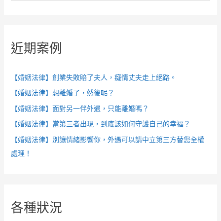
尋
關
鍵
近期案例
字
:
【婚姻法律】創業失敗賠了夫人，癡情丈夫走上絕路。
【婚姻法律】想離婚了，然後呢？
【婚姻法律】面對另一伴外遇，只能離婚嗎？
【婚姻法律】當第三者出現，到底該如何守護自己的幸福？
【婚姻法律】別讓情緒影響你，外遇可以請中立第三方替您全權
處理！
各種狀況