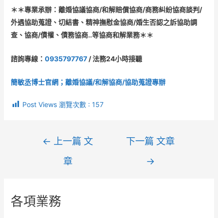
＊＊專業承辦：離婚協議協商/和解賠償協商/商務糾紛協商談判/
外遇協助蒐證、切結書、精神撫慰金協商/婚生否認之訴協助調
查、協商/債權、債務協商..等協商和解業務＊＊
諮詢專線：
0935797767
/ 法務24小時接聽
簡敏丞博士官網；離婚協議/
和解協商/
協助蒐證專辦
Post Views 瀏覽次數 :
157
←
上一篇 文
下一篇 文章
章
→
各項業務