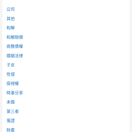
公司
其他
和解
和解賠償
商務債權
婚姻法律
子女
性侵
探視權
時事分享
未婚
第三者
蒐證
財產