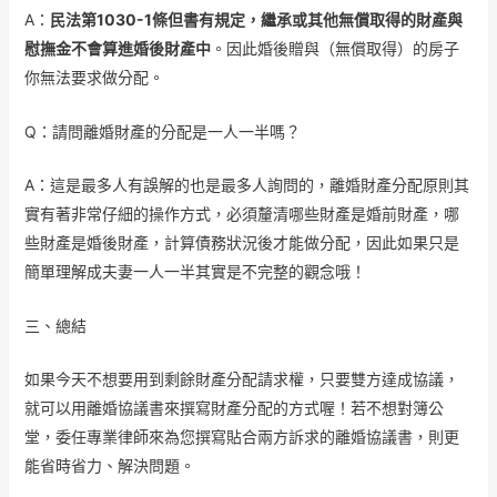
A：
民法第1030-1條但書有規定，繼承或其他無償取得的財產與
慰撫金不會算進婚後財產中
。因此婚後贈與（無償取得）的房子
你無法要求做分配。
Q：請問離婚財產的分配是一人一半嗎？
A：這是最多人有誤解的也是最多人詢問的，離婚財產分配原則其
實有著非常仔細的操作方式，必須釐清哪些財產是婚前財產，哪
些財產是婚後財產，計算債務狀況後才能做分配，因此如果只是
簡單理解成夫妻一人一半其實是不完整的觀念哦！
三、總結
如果今天不想要用到剩餘財產分配請求權，只要雙方達成協議，
就可以用離婚協議書來撰寫財產分配的方式喔！若不想對簿公
堂，委任專業律師來為您撰寫貼合兩方訴求的離婚協議書，則更
能省時省力、解決問題。