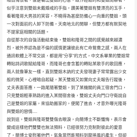
似乎注意到雙姐未戴婚戒的手指，讚美著雙姐有雙漂亮的玉手，
看著隆哥大男孩的笑容，不曉得為甚麼防備心一向重的雙姐，頭
一次對面前的人卸下防備，天南地北的閒聊，但雙方都有默契地
不提家庭相關的話題。
自從那次的自強活動結束後，雙姐和隆哥之間的感覺越來越濃
烈，被外界認為是不倫的感情更讓彼此有亡命鴛鴦之感，兩人在
通訊軟體上不常交談，都是用”分享”的方式，中文系畢業的雙姐常
轉貼詩詞歌賦給隆哥，而隆哥也會含蓄的轉貼某歌手的歌回應，
兩人就像筆友一樣，直到雙姐木訥的丈夫發現妻子常常露出少女
般的微笑，心裡暗自起疑，某天雙姐又如實向丈夫報告行蹤後，
丈夫表面答應，一路尾隨著雙姐，到了某機關的員工宿舍門口，
只見雙姐輕車熟路的進入某間宿舍後，雙姐丈夫向門口守衛說自
己是雙姐的家屬，來協助搬家的，便闖了進去，才意外曝光隆哥
與雙姐的戀情….
說到這，雙姐與隆哥雙雙偕去眼淚，向簡博士不斷懺悔，表示會
變成這樣他們雙雙也無法預料，已經很努力克制對彼此的愛意
了，簡博士安慰著他們，氣象當然能預料到龍捲風的產生，但卻