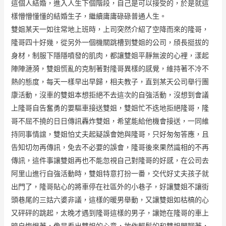
這個人結婚，進入人生下個階段，自己是可以接受的，於是就這
樣懵懵懂懂的結婚生子，繼續庸庸碌碌普通人生。
雙姐某天一如往常地上班時，上司突然介紹了空降而來的隆哥，
隆哥四十好幾，從另外一個機關跳槽到雙姐的公司，頎長挺拔的
身材，制服下隱隱噴發的肌肉，都讓雙姐平靜無波的心裡，漾起
陣陣漣漪，雙姐慌亂的克制著對隆哥異樣的感覺，維持著不冷不
熱的態度，每天一樣早出早歸，相夫教子，直到某天公司舉行團
康活動，沒車的雙姐本想拒絕不去這次的自強活動，沒想到會議
上隆哥自告奮勇的要驅車接送雙姐，雙姐忙不迭地拒絕隆哥，隆
哥不屈不撓的日日傳訊轟炸雙姐，希望能給他機會接送，一同維
持同事情誼，雙姐怕丈夫起疑誤會她與隆哥，只好匆匆答應，且
告知切勿再傳訊，免去不必要的誤會，隆哥後來果然識相的不再
傳訊，這件事讓雙姐再也不能忽視自己對隆哥的好感，在公司去
阿里山進行自強活動時，雙姐特意打扮一番，交代好丈夫孩子就
出門了，隆哥貼心的將車停在社區外的小巷子，好讓雙姐不讓街
頭巷尾的三姑六婆非議，這樣的暖男舉動，又讓雙姐如枯槁的心
又砰砰的跳起，太晚才遇到隆哥這樣的男子，讓她在隆哥的車上
暗自悔恨著，像是看出雙姐的心意，故作輕鬆的和雙姐閒聊著，