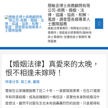
跳
主
簡敏丞博士商務顧問有限
至
公司-商務、婚姻、法
要
律、協議、協商、和解、
主
蒐證、調查暨各類專業人
要
選
士團隊服務
內
維勤法律事務所 / 明輝會計記帳士
單
事務所 / 鴻福會計師事務所/翰林地
容
政士事務所/ 佳儂地政士事務所 團
隊服務
文
章
【婚姻法律】真愛來的太晚，
導
恨不相逢未嫁時！
覽
時事分享
,
第三者
,
離婚
雙姐在公家機關服務了近二十年，一直都競競業業，也在27歲那
年和同事結婚，成為該機關的一樁佳話，其實他本身對結婚沒什
麼想法，雖然不討厭先生也未有過轟轟烈烈的迷戀，只是覺得和