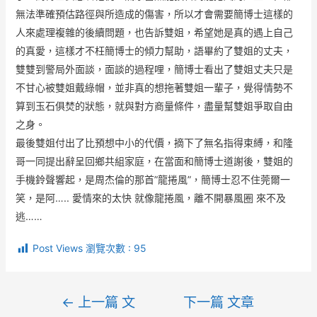
無法準確預估路徑與所造成的傷害，所以才會需要簡博士這樣的
人來處理複雜的後續問題，也告訴雙姐，希望她是真的遇上自己
的真愛，這樣才不枉簡博士的傾力幫助，語畢約了雙姐的丈夫，
雙雙到警局外面談，面談的過程哩，簡博士看出了雙姐丈夫只是
不甘心被雙姐戴綠帽，並非真的想拖著雙姐一輩子，覺得情勢不
算到玉石俱焚的狀態，就與對方商量條件，盡量幫雙姐爭取自由
之身。
最後雙姐付出了比預想中小的代價，摘下了無名指得束縛，和隆
哥一同提出辭呈回鄉共組家庭，在當面和簡博士道謝後，雙姐的
手機鈴聲響起，是周杰倫的那首”龍捲風”，簡博士忍不住莞爾一
笑，是阿….. 愛情來的太快 就像龍捲風，離不開暴風圈 來不及
逃……
Post Views 瀏覽次數 :
95
←
上一篇 文
下一篇 文章