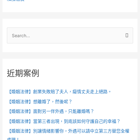
搜
尋
關
鍵
近期案例
字
:
【婚姻法律】創業失敗賠了夫人，癡情丈夫走上絕路。
【婚姻法律】想離婚了，然後呢？
【婚姻法律】面對另一伴外遇，只能離婚嗎？
【婚姻法律】當第三者出現，到底該如何守護自己的幸福？
【婚姻法律】別讓情緒影響你，外遇可以請中立第三方替您全權
處理！