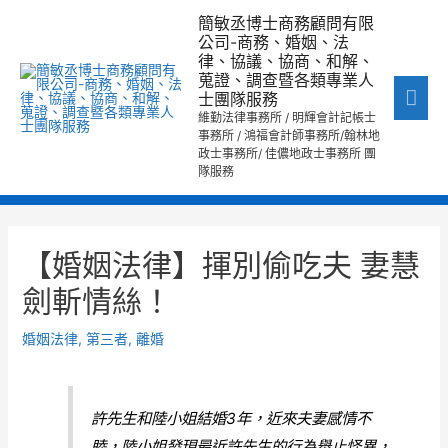
跳
主
簡敏丞博士商務顧問有限
至
公司-商務、婚姻、法
要
律、協議、協商、和解、
主
蒐證、調查暨各類專業人
要
選
士團隊服務
內
維勤法律事務所 / 明輝會計記帳士
單
事務所 / 鴻福會計師事務所/翰林地
容
政士事務所/ 佳儂地政士事務所 團
隊服務
文
章
【婚姻法律】揮別偷吃夫 妻慧
導
劍斬情絲！
覽
婚姻法律
,
第三者
,
離婚
許先生和陸小姐結婚3年，近來夫妻感情不
睦，陸小姐發現最近許先生的行為舉止怪異，