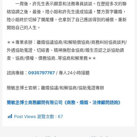
一周後，許先生表示願意和法務專員談談。在歷經多次的聯
絡協調之後，最後，陸小姐和許先生達成協議，雙方簽字離婚，
陸小姐終於切掉了爛尾樓，也拿到了自己應該得到的補償，重新
開始自己的人生。
＊＊專業承辦：離婚協議協商/和解賠償協商/商務糾紛協商談判/
外遇協助蒐證、切結書、精神撫慰金協商/婚生否認之訴協助調
查、協商/債權、債務協商..等協商和解業務＊＊
諮詢專線：
0935797767
/ 專人24小時接聽
簡敏丞博士官網；離婚協議/和解協商/協助蒐證專辦
簡敏丞博士商務顧問有限公司《商務、婚姻、法律顧問諮詢》
Post Views 瀏覽次數 :
67