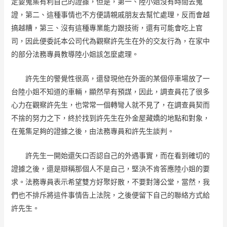
定要蒐集有利自己的證據，但是，第一、陸小姐沒有時間去蒐
證，第二、這種事情也不方便請親戚朋友去幫忙處理，反而會越
搞越糟，第三、沒有這種專業能力跟技術，還有可能會吃上官
司，因此便委託本公司代為觀察許先生在外的交友行為，在家中
的部分法務專員教導陸小姐該怎麼處理。
許先生的警覺性很高，還發現他在外面的某個停車場放了一
台陸小姐不知道的車輛，顯然早有預謀，因此，調查員花了很多
心力在觀察許先生，也常常一個轉彎人就不見了，在調查員契而
不捨的努力之下，終於找到許先生在外金屋藏嬌的地點和對象，
在蒐集足夠的證據之後，由法務專員和許先生談判。
許先生一開始還矢口否認自己的外遇事實，而在看到確切的
證據之後，還是辯稱那個人不是自己，堅決不肯答應陸小姐的要
求。法務專員表示希望雙方好聚好散，不要對簿公堂，當然，我
們也不排斥將這件事情告上法院，之後便留下自己的聯絡方式給
許先生。