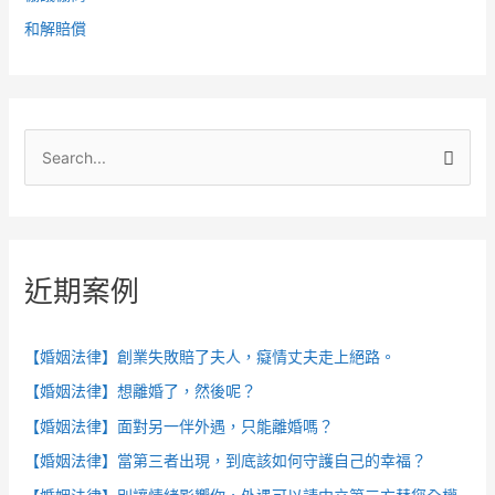
和解賠償
搜
尋
關
鍵
近期案例
字
:
【婚姻法律】創業失敗賠了夫人，癡情丈夫走上絕路。
【婚姻法律】想離婚了，然後呢？
【婚姻法律】面對另一伴外遇，只能離婚嗎？
【婚姻法律】當第三者出現，到底該如何守護自己的幸福？