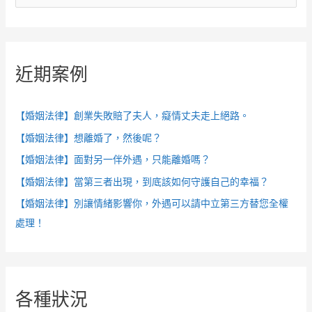
尋
關
鍵
近期案例
字
:
【婚姻法律】創業失敗賠了夫人，癡情丈夫走上絕路。
【婚姻法律】想離婚了，然後呢？
【婚姻法律】面對另一伴外遇，只能離婚嗎？
【婚姻法律】當第三者出現，到底該如何守護自己的幸福？
【婚姻法律】別讓情緒影響你，外遇可以請中立第三方替您全權
處理！
各種狀況