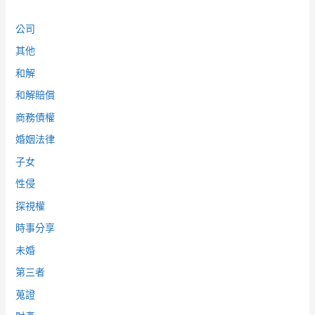
公司
其他
和解
和解賠償
商務債權
婚姻法律
子女
性侵
探視權
時事分享
未婚
第三者
蒐證