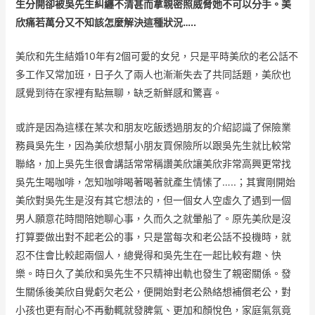
生分開卻被吳先生糾纏不清甚而拿親密照威脅她不可以分手。美
欣痛若萬分又不知該怎麼解決這種狀況…..
美欣和先生結婚10年有2個可愛的女兒，只是平時美欣的老公話不
多工作又常加班，日子久了兩人也漸漸失去了共同話題，美欣也
感覺到待在家裡有點無聊，缺乏新鮮感和驚喜。
或許是因為這樣在某次和朋友吃飯透過朋友的介紹認識了保險業
務員吳先生，因為美欣想幫小朋友買保險所以跟吳先生就比較常
聯絡，加上吳先生很會講話常常稱讚美欣讓美欣非常高興更常找
吳先生喝咖啡，怎知咖啡喝著喝著就產生情愫了…..；其實剛開始
美欣對吳先生是沒有其它想法的，但一個女人空虛久了遇到一個
男人願意花時間陪她聊心事，久而久之就暈船了。原先美欣是沒
打算要做出對不起老公的事，只是當每次和老公話不投機時，就
忍不住會比較起兩個人，總覺得和吳先生在一起比較有趣、快
樂。時日久了美欣和吳先生不只精神出軌也發生了親密關係。發
生關係後美欣自覺虧欠老公，便開始對老公熱絡想補償老公，對
小孩也更有耐心不再動輒就發脾氣、更加和顏悅色，家庭氣氛竟