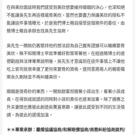
在與美欣面談時我們感受到美欣想要維持婚姻的決心，也深知絕
不能讓吳先生再這樣威脅美欣，當然也要盡力保護美欣的隠私不
能讓這件事情曝光，於是我們博士親自接受這個案件的委任，由
簡博士親自承辦去找吳先生協商。
吳先生一開始仍舊堅持他的想法認為自己握有證據可以繼續要脅
美欣，殊不知簡博士早就準備好對策等著他，在經過簡博士的道
德勸說與法律專業說明後，吳先生才意識到在這件事情上不讓他
吃上官司就很幸運了更何來要脅的資格，遂同意將兩人的親密檔
案永久刪除並不再糾纏美欣。
婚姻是很奇妙的東西，一開始甜蜜但隨著小孩出生、看著小孩成
長，在得到成就感的同時對小孩的責任也逐漸加重。除了適應之
外夫妻間也應彼此創造些驚喜樂趣，讓彼此感受到不同的生活情
調，為彼此的感情加溫。
＊＊專業承辦：離婚協議協商/和解賠償協商/商務糾紛協商談判/