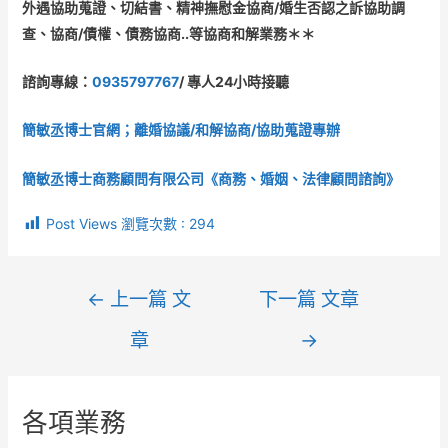
外遇協助蒐證、切結書、精神撫慰金協商/婚生否認之訴協助調
查、協商/債權、債務協商..等協商和解業務＊＊
諮詢專線：
0935797767
/ 專人24小時接聽
簡敏丞博士官網；離婚協議/
和解協商/
協助蒐證專辦
簡敏丞博士商務顧問有限公司《商務、婚姻、法律顧問諮詢》
Post Views 瀏覽次數 :
294
←
上一篇 文
下一篇 文章
章
→
各項業務