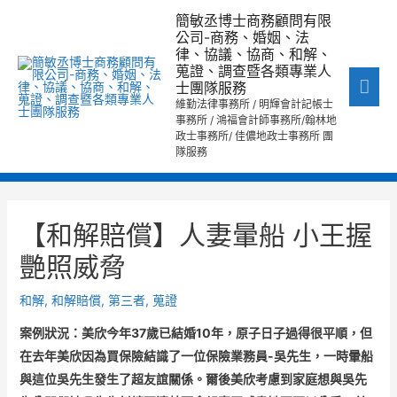
跳
主
簡敏丞博士商務顧問有限
至
公司-商務、婚姻、法
要
律、協議、協商、和解、
主
蒐證、調查暨各類專業人
要
選
士團隊服務
內
維勤法律事務所 / 明輝會計記帳士
單
事務所 / 鴻福會計師事務所/翰林地
容
政士事務所/ 佳儂地政士事務所 團
隊服務
文
章
【和解賠償】人妻暈船 小王握
導
艷照威脅
覽
和解
,
和解賠償
,
第三者
,
蒐證
案例狀況：美欣今年37
歲已結婚10
年，原子日子過得很平順，但
在去年美欣因為買保險結識了一位保險業務員-
吳先生，一時暈船
與這位吳先生發生了超友誼關係。爾後美欣考慮到家庭想與吳先