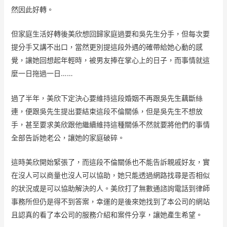
然因此好轉。
但家庭生活好轉後美欣想回歸家庭過要和吳先生分手，但每次要
提分手又講不出口，當然更別提這段外遇的確帶給她心動的感
覺，讓她回想起年輕時，被男友捧在掌心上的日子，而事情就這
麼一日拖過一日……
過了半年，美欣下定決心要維持這段婚姻不再跟吳先生藕斷絲
連，便跟吳先生提出要結束這段不倫關係，但是吳先生不想放
手，甚至要求美欣跟他繼續維持這種關係不然就要將他們的事情
全部告訴她老公，讓她的家庭破碎。
這時美欣開始緊張了，而這段不倫關係也不能告訴親戚好友，實
在沒人可以商量也沒人可以協助，她只能透過網路找尋是否相似
的狀況或是可以協助解決的人。美欣打了無數通諮詢電話到律師
事務所但仍是得不到答案，幸運的是後來她找到了本公司的網站
且認真的看了本公司的服務介紹和案件分享，讓她產生希望。