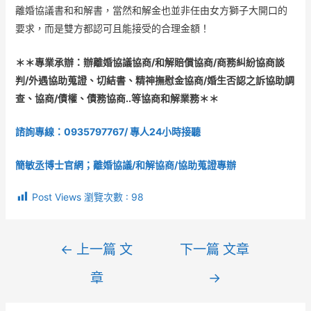
離婚協議書和和解書，當然和解金也並非任由女方獅子大開口的
要求，而是雙方都認可且能接受的合理金額！
＊＊專業承辦：辦離婚協議協商/和解賠償協商/商務糾紛協商談
判/外遇協助蒐證、切結書、精神撫慰金協商/婚生否認之訴協助調
查、協商/債權、債務協商..等協商和解業務＊＊
諮詢專線：
0935797767
/ 專人24小時接聽
簡敏丞博士官網；離婚協議/和解協商/協助蒐證專辦
Post Views 瀏覽次數 :
98
←
上一篇 文
下一篇 文章
章
→