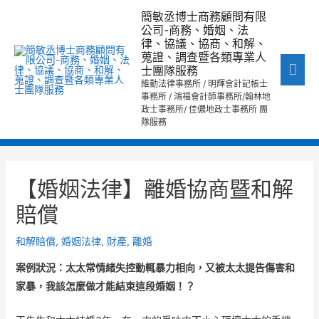
跳
主
簡敏丞博士商務顧問有限
至
公司-商務、婚姻、法
要
律、協議、協商、和解、
主
蒐證、調查暨各類專業人
要
選
士團隊服務
內
維勤法律事務所 / 明輝會計記帳士
單
事務所 / 鴻福會計師事務所/翰林地
容
政士事務所/ 佳儂地政士事務所 團
隊服務
文
章
【婚姻法律】離婚協商暨和解
導
賠償
覽
和解賠償
,
婚姻法律
,
財產
,
離婚
案例狀況：太太常情緒失控動輒暴力相向，又被太太提告傷害和
家暴，我該怎麼做才能結束這段婚姻！？