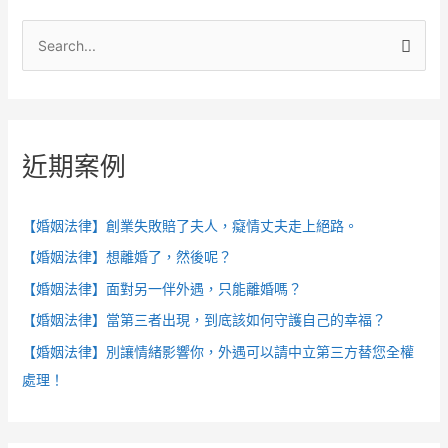
搜
尋
關
鍵
近期案例
字
:
【婚姻法律】創業失敗賠了夫人，癡情丈夫走上絕路。
【婚姻法律】想離婚了，然後呢？
【婚姻法律】面對另一伴外遇，只能離婚嗎？
【婚姻法律】當第三者出現，到底該如何守護自己的幸福？
【婚姻法律】別讓情緒影響你，外遇可以請中立第三方替您全權
處理！