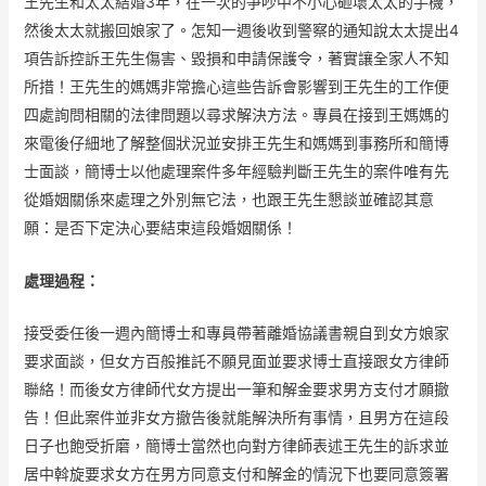
王先生和太太結婚3年，在一次的爭吵中不小心砸壞太太的手機，
然後太太就搬回娘家了。怎知一週後收到警察的通知說太太提出4
項告訴控訴王先生傷害、毀損和申請保護令，著實讓全家人不知
所措！王先生的媽媽非常擔心這些告訴會影響到王先生的工作便
四處詢問相關的法律問題以尋求解決方法。專員在接到王媽媽的
來電後仔細地了解整個狀況並安排王先生和媽媽到事務所和簡博
士面談，簡博士以他處理案件多年經驗判斷王先生的案件唯有先
從婚姻關係來處理之外別無它法，也跟王先生懇談並確認其意
願：是否下定決心要結束這段婚姻關係！
處理過程：
接受委任後一週內簡博士和專員帶著離婚協議書親自到女方娘家
要求面談，但女方百般推託不願見面並要求博士直接跟女方律師
聯絡！而後女方律師代女方提出一筆和解金要求男方支付才願撤
告！但此案件並非女方撤告後就能解決所有事情，且男方在這段
日子也飽受折磨，簡博士當然也向對方律師表述王先生的訴求並
居中斡旋要求女方在男方同意支付和解金的情況下也要同意簽署