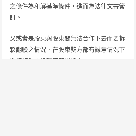
之條件為和解基準條件，進而為法律文書簽
訂。
又或者是股東與股東間無法合作下去而要拆
夥翻臉之情況，在股東雙方都有誠意情況下
進行條件交換和解蒐證調查
個人與個人私密案件調查
人的一生中都會面臨到各種問題或糾紛，當
中最困難的就是遭遇親人朋友的背叛、或是
闖禍了不知該如何彌補、陷入進退兩難的人
生抉擇怎麼做都不對時又必須面對…等狀